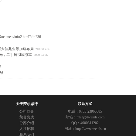
ument/info2.html?id=236
恒大佳兆业等加速布局
2017-03-14
光，二手房彻底凉凉
2020-03-06
章
息
关于麦尔思行
联系方式
公司简介
电话：0755-23966585
荣誉资质
邮箱：mlsfjt@wemls.com
分部介绍
QQ：4000811202
人才招聘
网址：http://www.wemls.cn
联系我们