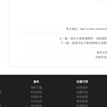
本文地址：http://wemls.cn/Home/Doc
上一篇：房企大佬抢滩惠州：碧桂园
下一篇：疫情冲击下新房销售已见曙
相关文
无相关信
服务
加盟代理
资料下载
代理条件
店
常见问答
加盟信息
店
在线反馈
在线加盟
公司动态
典型案例
M
业内资讯
代理疑问