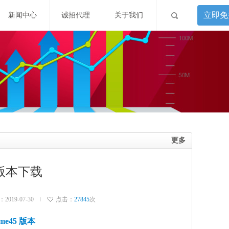
立即免
新闻中心
诚招代理
关于我们
更多
5 版本下载
019-07-30
点击：
27845
次
me45 版本