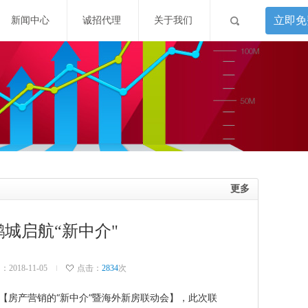
立即免
新闻中心
诚招代理
关于我们
更多
城启航“新中介"
018-11-05
点击：
2834
次
办【房产营销的“新中介”暨海外新房联动会】，此次联